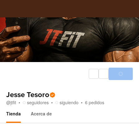
Jesse Tesoro
@
jtfit
seguidores
siguiendo
6
pedidos
Tienda
Acerca de
Tienda