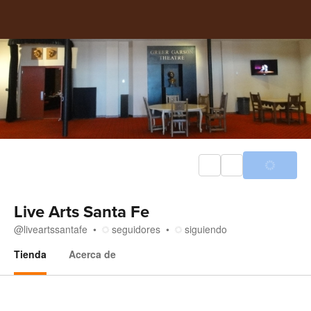
Live Arts Santa Fe
@
liveartssantafe
seguidores
siguiendo
Tienda
Acerca de
Tienda