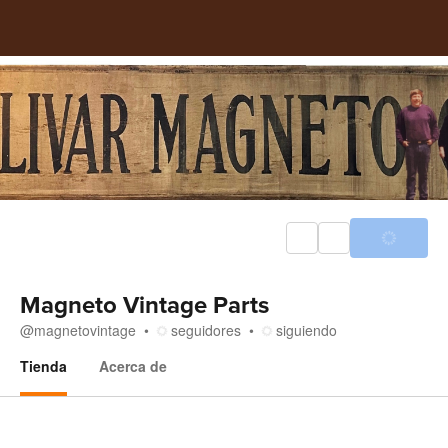
Magneto Vintage Parts
@
magnetovintage
seguidores
siguiendo
Tienda
Acerca de
Tienda