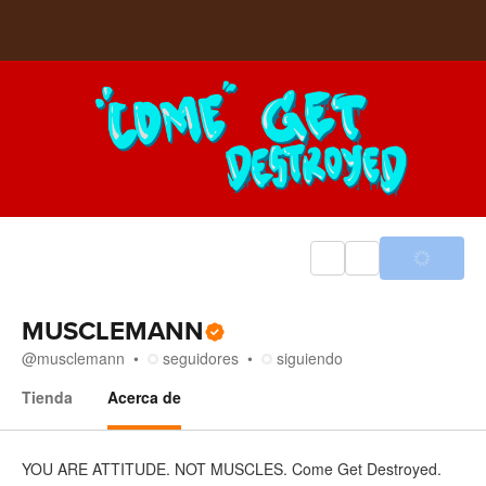
MUSCLEMANN
@
musclemann
seguidores
siguiendo
Tienda
Acerca de
Acerca de
YOU ARE ATTITUDE. NOT MUSCLES. Come Get Destroyed.