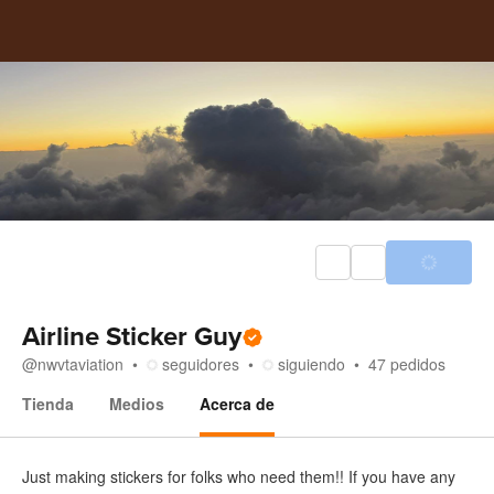
Airline Sticker Guy
@
nwvtaviation
seguidores
siguiendo
47
pedidos
Tienda
Medios
Acerca de
Acerca de
Just making stickers for folks who need them!! If you have any