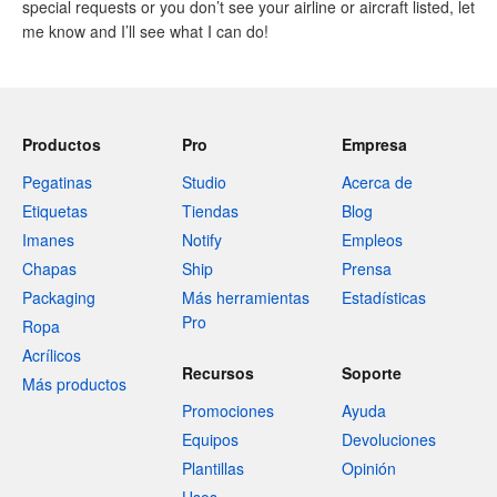
special requests or you don’t see your airline or aircraft listed, let
me know and I’ll see what I can do!
Productos
Pro
Empresa
Pegatinas
Studio
Acerca de
Etiquetas
Tiendas
Blog
Imanes
Notify
Empleos
Chapas
Ship
Prensa
Packaging
Más herramientas
Estadísticas
Pro
Ropa
Acrílicos
Recursos
Soporte
Más productos
Promociones
Ayuda
Equipos
Devoluciones
Plantillas
Opinión