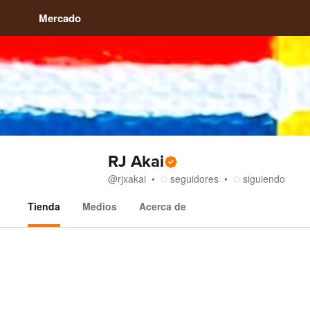
Mercado
RJ Akai
@
rjxakai
seguidores
siguiendo
Tienda
Medios
Acerca de
Tienda