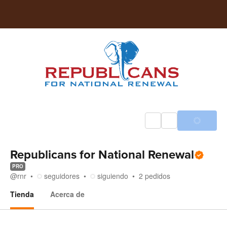
Republicans for National Renewal
PRO
@
rnr
seguidores
siguiendo
2
pedidos
Tienda
Acerca de
Tienda