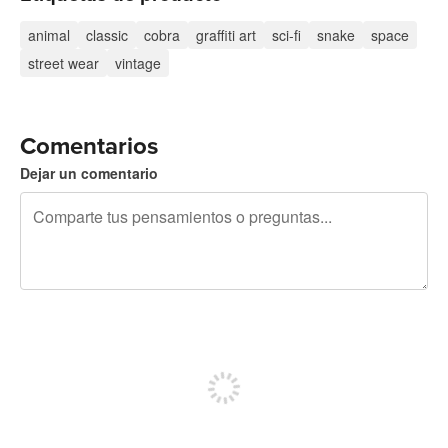
animal
classic
cobra
graffiti art
sci-fi
snake
space
street wear
vintage
Comentarios
Dejar un comentario
240 caracteres restantes
Regístrate para publicar