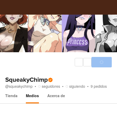
SqueakyChimp
@
squeakychimp
seguidores
siguiendo
9
pedidos
Tienda
Medios
Acerca de
Medios