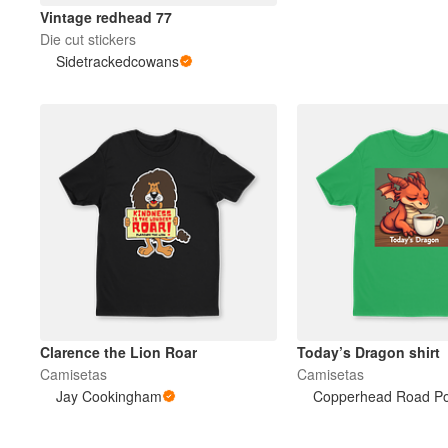
Vintage redhead 77
Die cut stickers
Sidetrackedcowans
Clarence the Lion Roar
Today’s Dragon shirt
Camisetas
Camisetas
Jay Cookingham
Copperhead Road Po