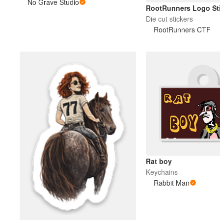
No Grave Studio
RootRunners Logo St
Die cut stickers
RootRunners CTF
Rat boy
Keychains
Rabbit Man