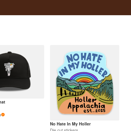
hat
n
No Hate In My Holler
Die cut stickers