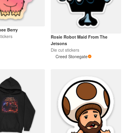
ee Berry
tickers
Rosie Robot Maid From The
Jetsons
Die cut stickers
Creed Stonegate