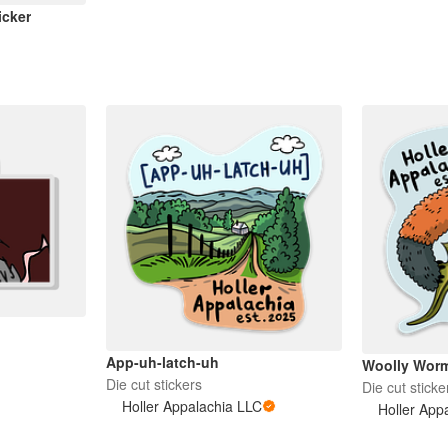
icker
App-uh-latch-uh
Woolly Wor
Die cut stickers
Die cut sticke
Holler Appalachia LLC
Holler App