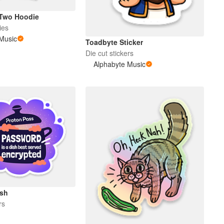
 Two Hoodie
ies
Music
Toadbyte Sticker
Die cut stickers
Alphabyte Music
ish
rs