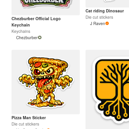
Cat riding Dinosaur
Die cut stickers
Chezburber Official Logo
J Raven
Keychain
Keychains
Chezburber
Pizza Man Sticker
Die cut stickers