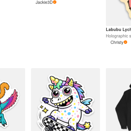
Jackie3D
Labubu Lych
Holographic s
Christy