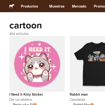
Productos
Muestras
Mercado
Promo
cartoon
Pegatinas
464 artículos
Etiquetas
Imanes
Chapas
Packaging
Ropa
I Need It Kitty Sticker
Rabbit man
Die cut stickers
Camisetas
Becky plus Eli
Rabbit Man
Acrílicos