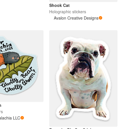
Shook Cat
Holographic stickers
Avalon Creative Designs
m
rs
alachia LLC