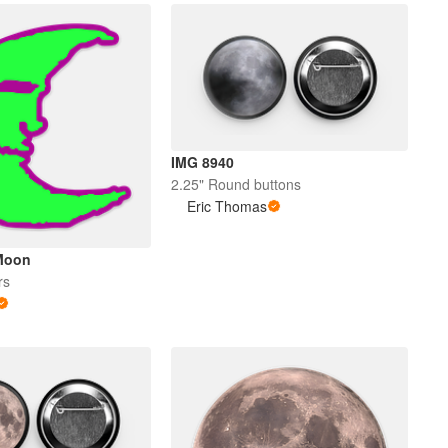
IMG 8940
2.25" Round buttons
Eric Thomas
 Moon
rs