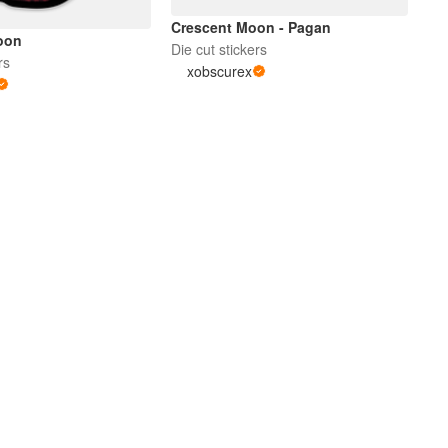
Crescent Moon - Pagan
oon
Die cut stickers
rs
xobscurex