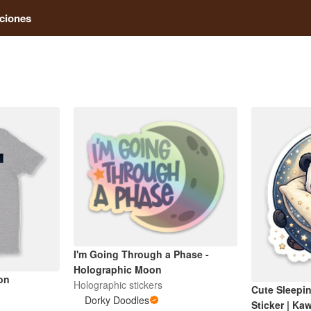
ciones
I'm Going Through a Phase -
Holographic Moon
on
Holographic stickers
Cute Sleepi
Dorky Doodles
Sticker | Ka