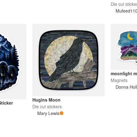
Die-Cut Stic
Die cut sticke
Mufeed11
moonlight m
Magnets
Donna Hol
Hugins Moon
ticker
Die cut stickers
Mary Lewis