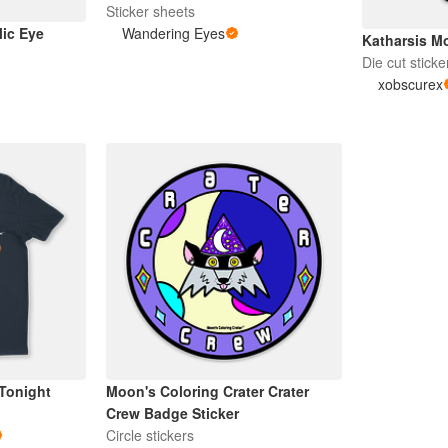
Sticker sheets
ic Eye
Wandering Eyes
Katharsis M
Die cut sticke
xobscurex
Tonight
Moon's Coloring Crater Crater
Crew Badge Sticker
Circle stickers