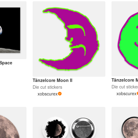
 Space
Tänzelcore
Tänzelcore Moon II
Die cut sticke
Die cut stickers
xobscurex
xobscurex