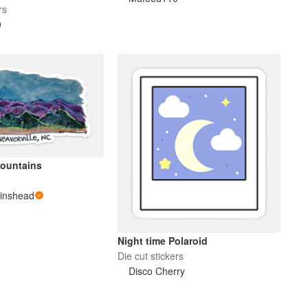
ker
rs
0
ountains
linshead
Night time Polaroid
Die cut stickers
Disco Cherry