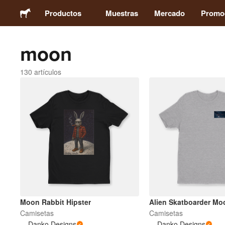
Productos
Muestras
Mercado
Promo
moon
Pegatinas
130 artículos
Etiquetas
Imanes
Chapas
Packaging
Ropa
Moon Rabbit Hipster
Alien Skatboarder Mo
Camisetas
Camisetas
Danko Designs
Danko Designs
Acrílicos