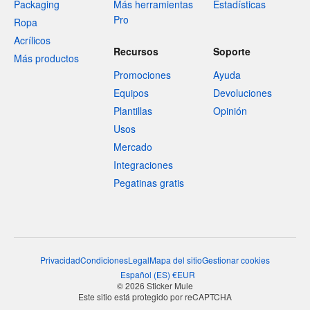
Packaging
Más herramientas
Estadísticas
Pro
Ropa
Acrílicos
Recursos
Soporte
Más productos
Promociones
Ayuda
Equipos
Devoluciones
Plantillas
Opinión
Usos
Mercado
Integraciones
Pegatinas gratis
Privacidad
Condiciones
Legal
Mapa del sitio
Gestionar cookies
Español
(
ES
)
€
EUR
© 2026 Sticker Mule
Este sitio está protegido por reCAPTCHA