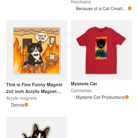
Keychains
Because of a Cat Creations
Mysterie Cat
This is Fine Funny Magnet
Camisetas
2x2 inch Acrylic Magnet
Mysterie Cat Productions
Cute Cat Magnets for Party
Acrylic magnets
Favor Funny Fridge Magnet
Donna
Sarcastic Home Decor Cute
Office Gift