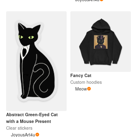
Fancy Cat
Custom hoodies
Meow
Abstract Green-Eyed Cat
with a Mouse Present
Clear stickers
JoyousArt4u