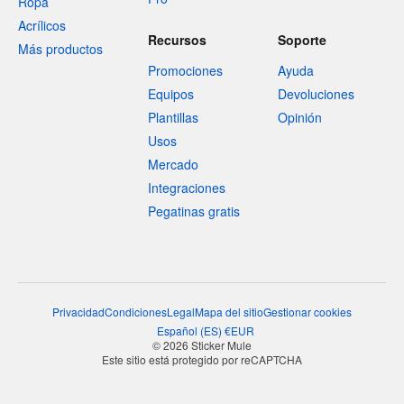
Ropa
Acrílicos
Recursos
Soporte
Más productos
Promociones
Ayuda
Equipos
Devoluciones
Plantillas
Opinión
Usos
Mercado
Integraciones
Pegatinas gratis
Privacidad
Condiciones
Legal
Mapa del sitio
Gestionar cookies
Español
(
ES
)
€
EUR
© 2026 Sticker Mule
Este sitio está protegido por reCAPTCHA