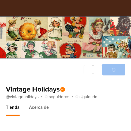
Vintage Holidays
@
vintageholidays
seguidores
siguiendo
Tienda
Acerca de
Tienda