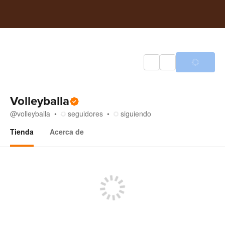
Volleyballa
@
volleyballa
seguidores
siguiendo
Tienda
Acerca de
Tienda