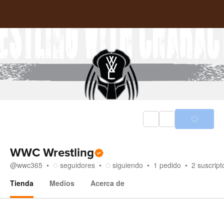
WWC Wrestling
@
wwc365
seguidores
siguiendo
1
pedido
2
suscript
Tienda
Medios
Acerca de
Tienda