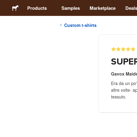
Products
Samples
Marketplace
Deal
Custom t-shirts
Stickers
Labels
SUPER
Magnets
Gavox Maid
Era da un po'
Buttons
altre volte- 
tessuto.
Packaging
Apparel
Acrylics