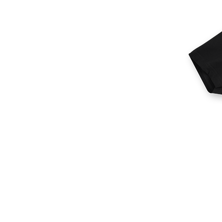
More products
Samples