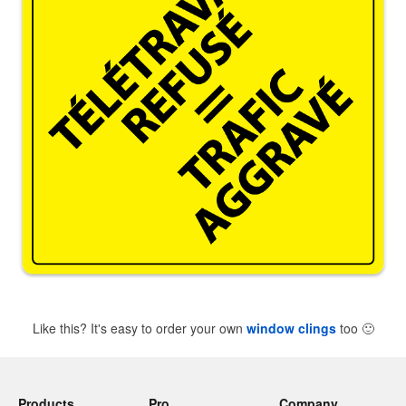
Like this? It's easy to order your own
window clings
too
🙂
Products
Pro
Company