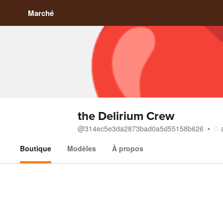
Marché
the Delirium Crew
@
314ec5e3da2873bad0a5d55158b626
Boutique
Modèles
À propos
Boutique