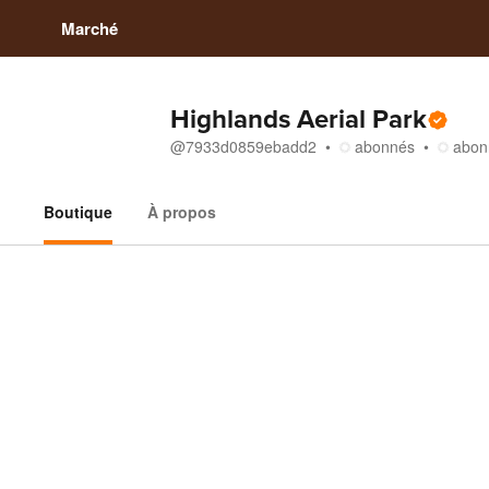
Marché
Highlands Aerial Park
@
7933d0859ebadd2
abonnés
abon
Boutique
À propos
Boutique