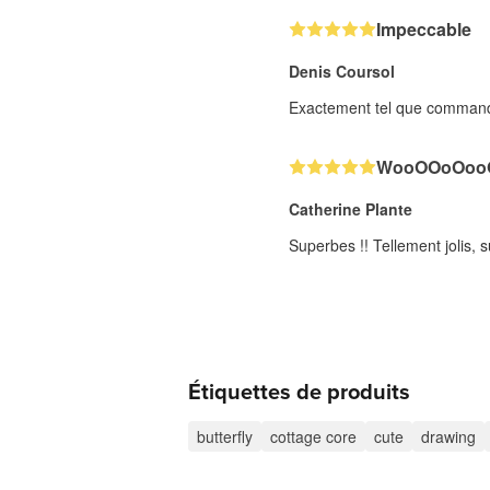
Impeccable
Denis Coursol
Exactement tel que commandé.
WooOOoOooO
Catherine Plante
Superbes !! Tellement jolis, s
Étiquettes de produits
butterfly
cottage core
cute
drawing