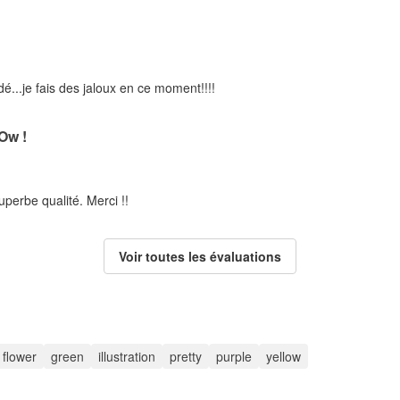
..je fais des jaloux en ce moment!!!!
w !
uperbe qualité. Merci !!
Voir toutes les évaluations
flower
green
illustration
pretty
purple
yellow