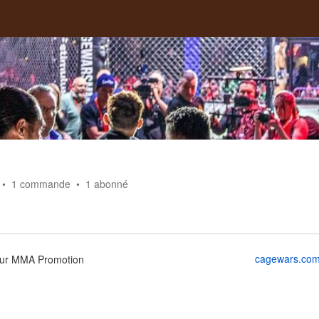
1
commande
1
abonné
cagewars.co
eur MMA Promotion