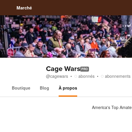
Marché
Cage Wars
PRO
@
cagewars
abonnés
abonnements
Boutique
Blog
À propos
À propos
America's Top Amat