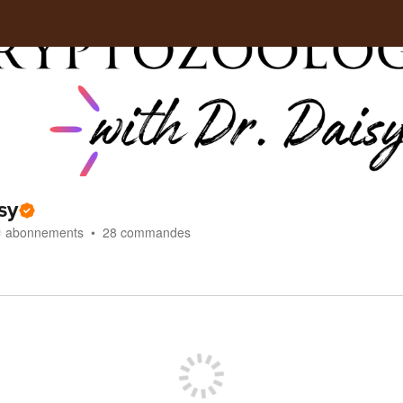
sy
abonnements
28
commandes