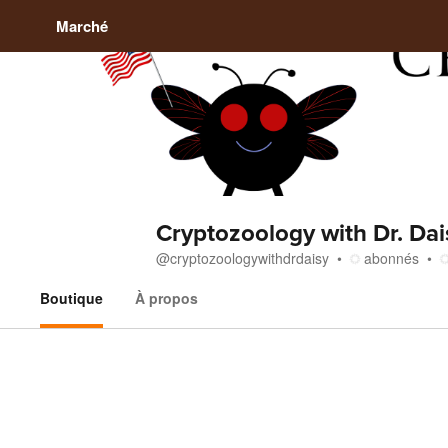
Marché
Cryptozoology with Dr. Dai
@
cryptozoologywithdrdaisy
abonnés
Boutique
À propos
Boutique