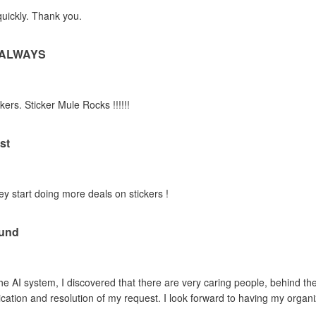
quickly. Thank you.
 ALWAYS
kers. Sticker Mule Rocks !!!!!!
st
ey start doing more deals on stickers !
ound
 the AI system, I discovered that there are very caring people, behind th
ation and resolution of my request. I look forward to having my organiz