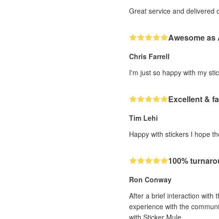
Great service and delivered 
Awesome as
Chris Farrell
I'm just so happy with my stic
Excellent & fa
Tim Lehi
Happy with stickers I hope th
100% turnar
Ron Conway
After a brief interaction with
experience with the communic
with Sticker Mule.