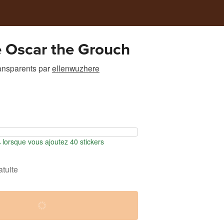
 Oscar the Grouch
ransparents
par
ellenwuzhere
orsque vous ajoutez 40 stickers
atuite