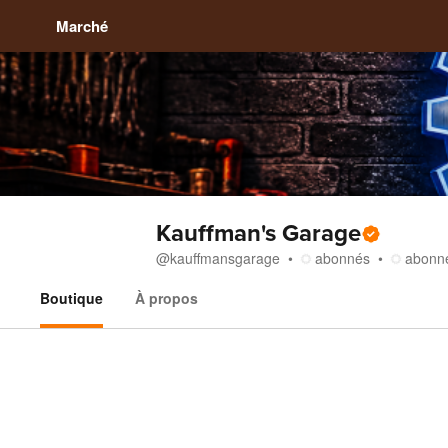
Marché
Kauffman's Garage
@
kauffmansgarage
abonnés
abonn
Boutique
À propos
Boutique