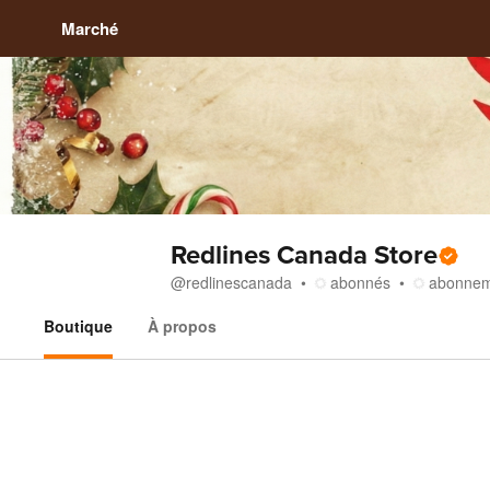
Marché
Redlines Canada Store
@
redlinescanada
abonnés
abonnem
Boutique
À propos
Boutique