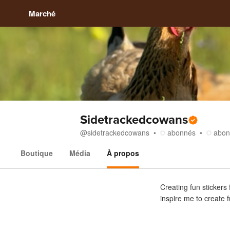
Marché
Sidetrackedcowans
@
sidetrackedcowans
abonnés
abon
Boutique
Média
À propos
À propos
Creating fun stickers
inspire me to create 