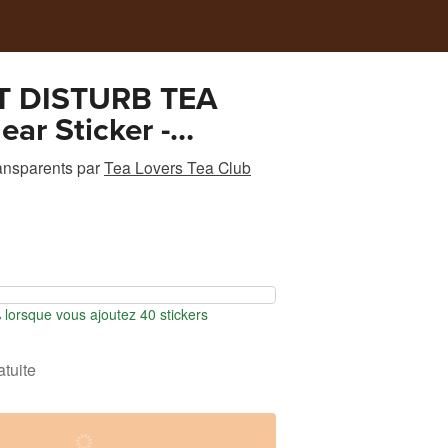
T DISTURB TEA
ear Sticker -
 design
ransparents
par
Tea Lovers Tea Club
orsque vous ajoutez 40 stickers
atuite