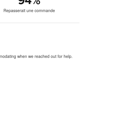
94
%
Repasserait une commande
mmodating when we reached out for help.