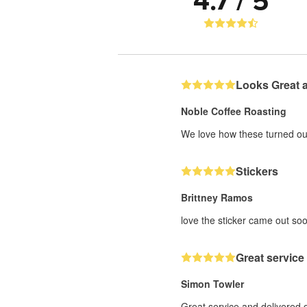
4.7 / 5
Looks Great 
Noble Coffee Roasting
We love how these turned out
Stickers
Brittney Ramos
love the sticker came out soo
Great service
Simon Towler
Great service and delivered 