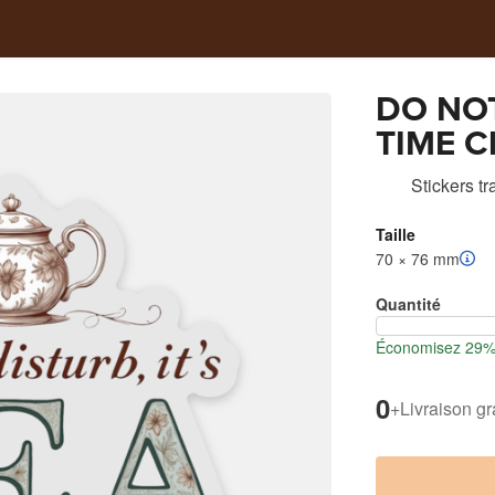
DO NO
TIME Cl
Vintage
Stickers t
Taille
70 × 76 mm
Quantité
Économisez 29% l
0
+
Livraison gr