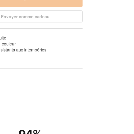
Envoyer comme cadeau
uite
 couleur
ésistants aux intempéries