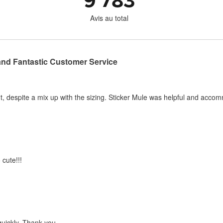
9 783
Avis au total
and Fantastic Customer Service
, despite a mix up with the sizing. Sticker Mule was helpful and acco
 cute!!!
quickly. Thank you.