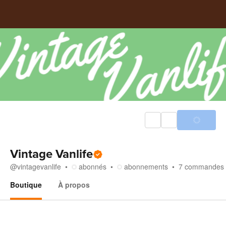
Vintage Vanlife
@
vintagevanlife
abonnés
abonnements
7
commandes
Boutique
À propos
Boutique