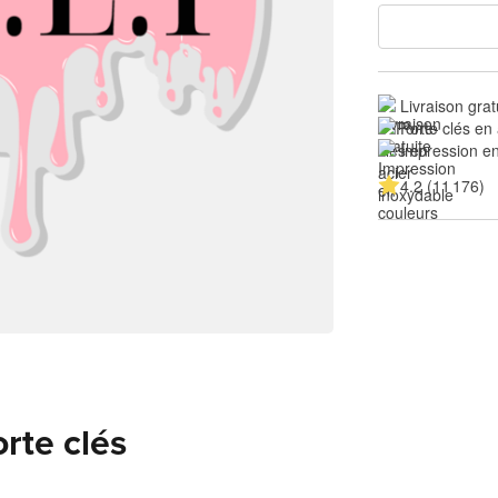
Livraison grat
Porte clés en
Impression en
4.2 (11 176)
orte clés