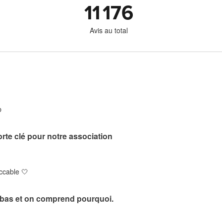
11 176
Avis au total
b
rte clé pour notre association
ccable 🤍
 bas et on comprend pourquoi.