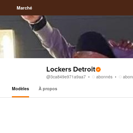
Marché
Lockers Detroit
@
3ca849e971a9aa7
abonnés
abon
Modèles
À propos
Modèles