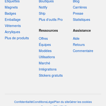
Étiquettes
Boutiques
Blog
Magnets
Notify
Carrières
Badges
Ship
Presse
Emballage
Plus d'outils Pro
Statistiques
Vêtements
Ressources
Assistance
Acryliques
Plus de produits
Offres
Aide
Équipes
Retours
Modèles
Commentaire
Utilisations
Marché
Intégrations
Stickers gratuits
Confidentialité
Conditions
Légal
Plan du site
Gérer les cookies