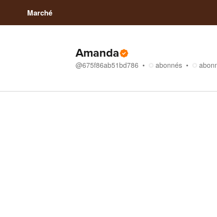
Marché
Amanda
@
675f86ab51bd786
abonnés
abon
Boutique