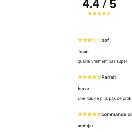
4.4 / 5
bof
Tecin
qualité vraiment pas super
Parfait
herve
Une fois de plus pas de probl
commande c
andujar