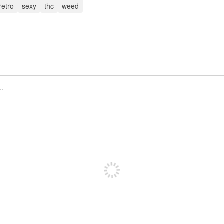
retro
sexy
thc
weed
Inscrivez-vous pour publier