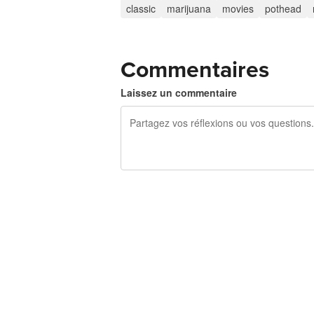
classic
marijuana
movies
pothead
Commentaires
Laissez un commentaire
240 caractères restants