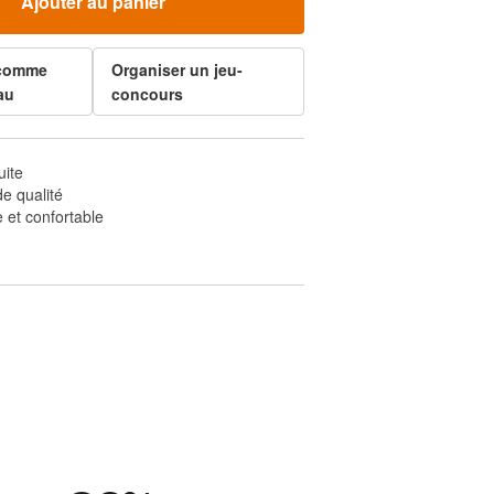
Ajouter au panier
 comme
Organiser un jeu-
au
concours
uite
e qualité
 et confortable