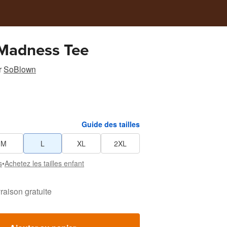
 Madness Tee
r
SoBlown
Guide des tailles
M
L
XL
2XL
s
•
Achetez les tailles enfant
vraison gratuite