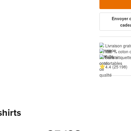
Envoyer
cade
Livraison grat
100 % coton d
Sans étiquette
4.4 (25 198)
shirts