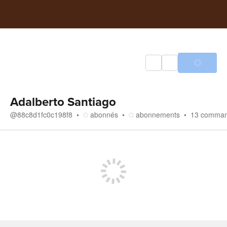
Adalberto Santiago
@
88c8d1fc0c198f8
abonnés
abonnements
13
comman
Boutique