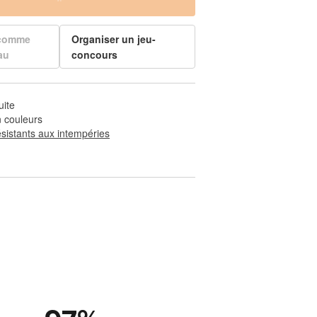
 comme
Organiser un jeu-
au
concours
uite
 couleurs
ésistants aux intempéries