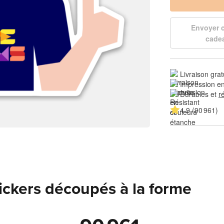
Envoyer
cade
Livraison grat
Impression en
Durables et 
r
4.9 (90 961)
tickers découpés à la forme