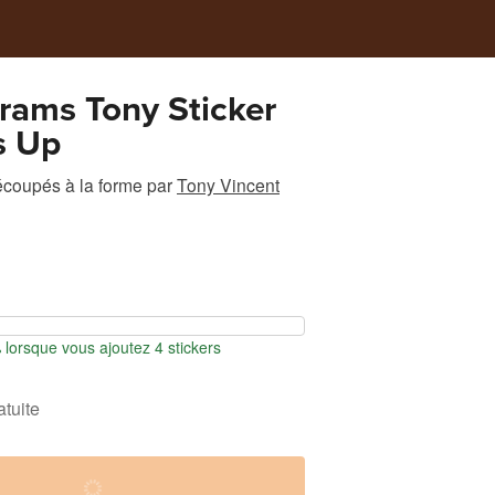
rams Tony Sticker
s Up
écoupés à la forme
par
Tony Vincent
orsque vous ajoutez 4 stickers
atuite