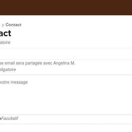
M
Contact
act
atoire
se email sera partagée avec Angelina M.
ligatoire
e
Facultatif