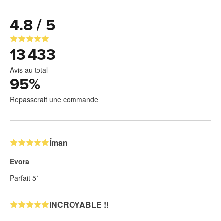
4.8 / 5
13 433
Avis au total
95
%
Repasserait une commande
Íman
Evora
Parfait 5*
INCROYABLE !!