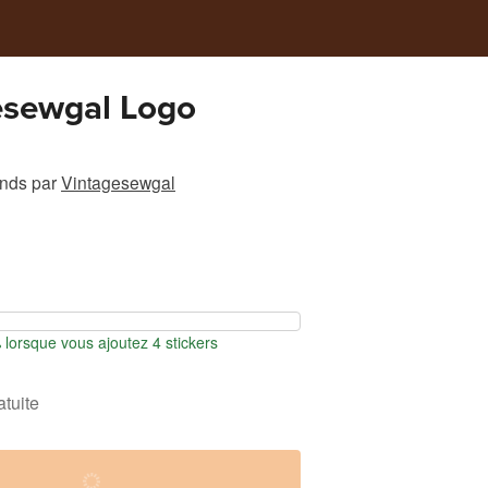
ewgal Logo
onds
par
Vintagesewgal
orsque vous ajoutez 4 stickers
atuite