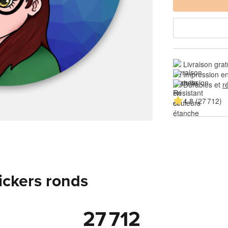
Livraison grat
Impression en
Durables et 
r
4.8 (27 712)
tickers ronds
27 712