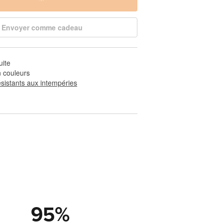
Envoyer comme cadeau
uite
 couleurs
ésistants aux intempéries
95
%