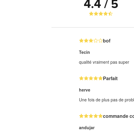
4.4 / 5
bof
Tecin
qualité vraiment pas super
Parfait
herve
Une fois de plus pas de probl
commande c
andujar