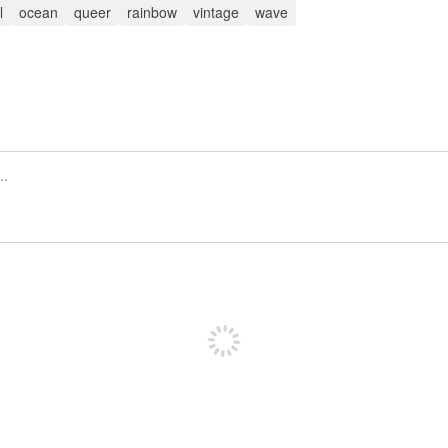
l
ocean
queer
rainbow
vintage
wave
Inscrivez-vous pour publier