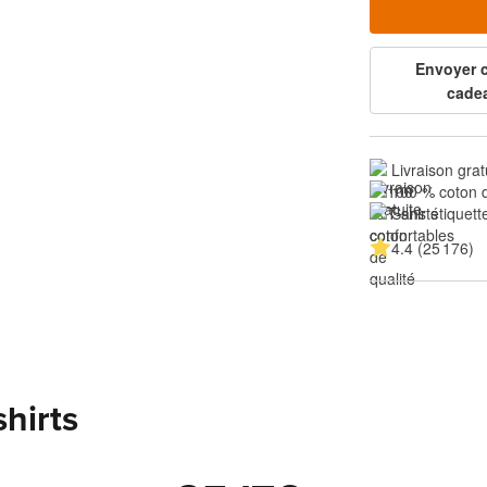
Envoyer
cade
Livraison grat
100 % coton d
Sans étiquette
4.4 (25 176)
shirts