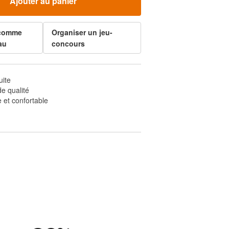
Ajouter au panier
 comme
Organiser un jeu-
au
concours
uite
e qualité
 et confortable