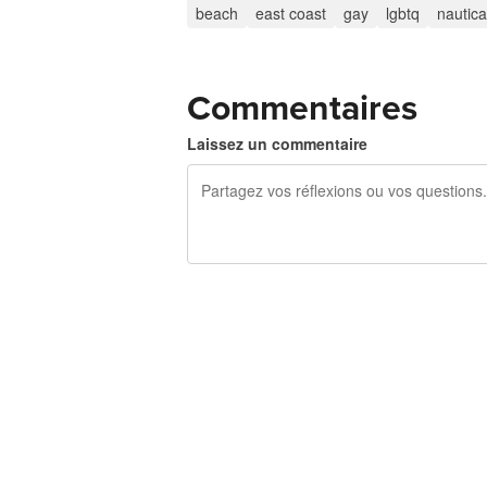
beach
east coast
gay
lgbtq
nautica
Commentaires
Laissez un commentaire
240 caractères restants