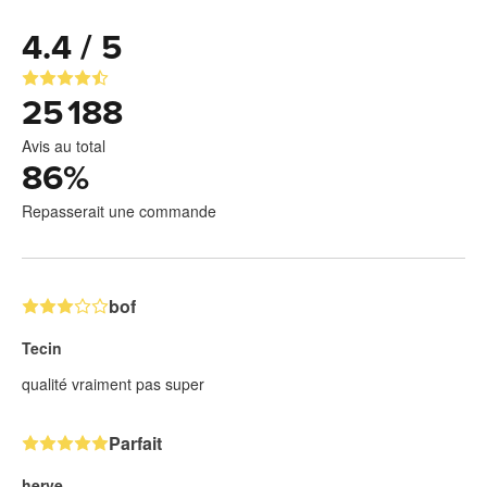
4.4 / 5
25 188
Avis au total
86
%
Repasserait une commande
bof
Tecin
qualité vraiment pas super
Parfait
herve