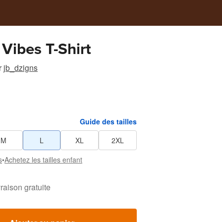
 Vibes T-Shirt
r
jb_dzigns
Guide des tailles
M
L
XL
2XL
s
•
Achetez les tailles enfant
vraison gratuite