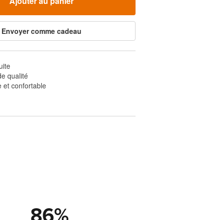
Ajouter au panier
Envoyer comme cadeau
uite
e qualité
 et confortable
86
%