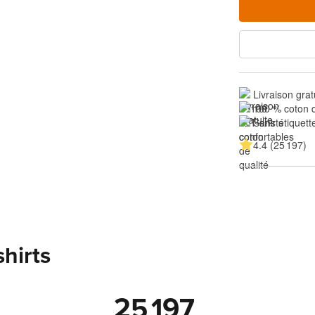
Livraison grat
100 % coton d
Sans étiquette
4.4 (25 197)
shirts
25 197