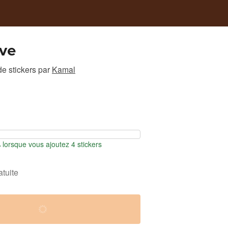
ove
e stickers
par
Kamal
orsque vous ajoutez 4 stickers
atuite