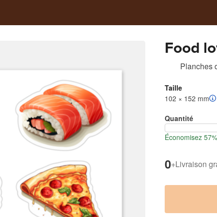
Food l
Planches d
Taille
102 × 152 mm
Quantité
Économisez 57% l
0
+
Livraison gr