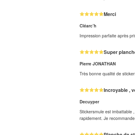
Merci
Cléarc’h
Impression parfaite après pri
Super planche
Pierre JONATHAN
Très bonne qualité de sticker
Incroyable , 
Decuyper
Stickersmule est imbattable , q
rapidement. Je recommanderai
Planche de st