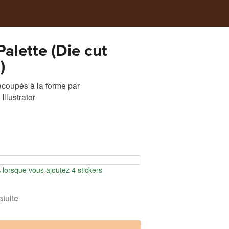
alette (Die cut
)
écoupés à la forme
par
Illustrator
orsque vous ajoutez 4 stickers
atuite