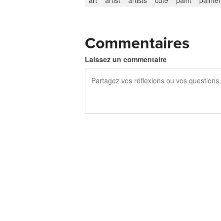
art
artist
artists
cute
paint
painter
Commentaires
Laissez un commentaire
240 caractères restants