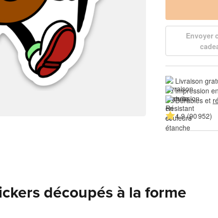
Envoyer
cade
Livraison grat
Impression en
Durables et 
r
4.9 (90 952)
tickers découpés à la forme