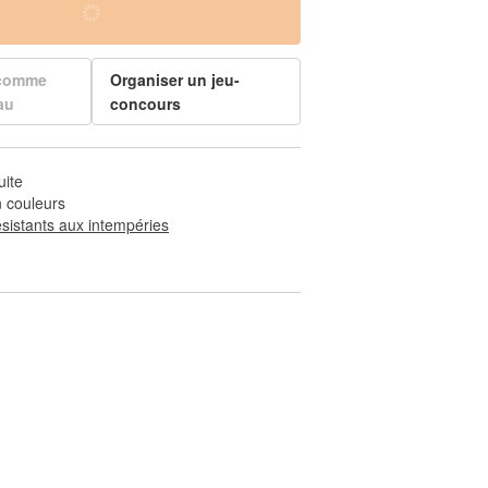
 comme
Organiser un jeu-
au
concours
uite
 couleurs
ésistants aux intempéries