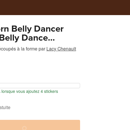
rn Belly Dancer
Belly Dance
s
écoupés à la forme
par
Lacy Chenault
orsque vous ajoutez 4 stickers
atuite