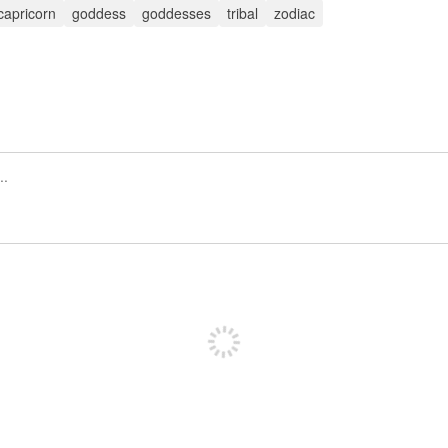
capricorn
goddess
goddesses
tribal
zodiac
Inscrivez-vous pour publier