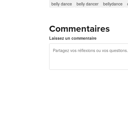
belly dance
belly dancer
bellydance
Commentaires
Laissez un commentaire
240 caractères restants