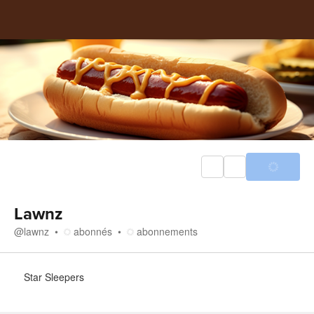
Lawnz
@
lawnz
abonnés
abonnements
À propos
Star Sleepers