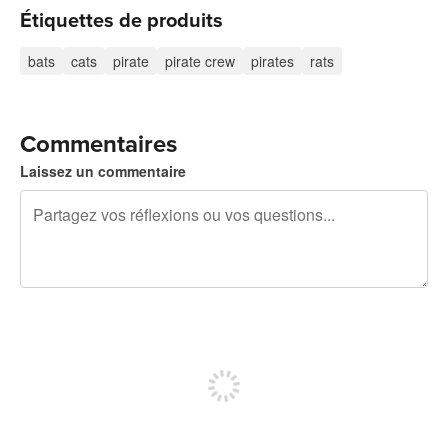
Étiquettes de produits
bats
cats
pirate
pirate crew
pirates
rats
Commentaires
Laissez un commentaire
240 caractères restants
Inscrivez-vous pour publier