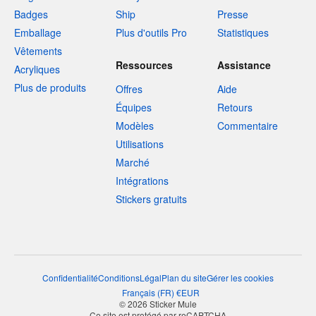
Badges
Ship
Presse
Emballage
Plus d'outils Pro
Statistiques
Vêtements
Ressources
Assistance
Acryliques
Plus de produits
Offres
Aide
Équipes
Retours
Modèles
Commentaire
Utilisations
Marché
Intégrations
Stickers gratuits
Confidentialité
Conditions
Légal
Plan du site
Gérer les cookies
Français
(
FR
)
€
EUR
© 2026 Sticker Mule
Ce site est protégé par reCAPTCHA