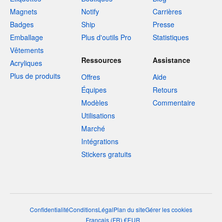
Magnets
Notify
Carrières
Badges
Ship
Presse
Emballage
Plus d'outils Pro
Statistiques
Vêtements
Ressources
Assistance
Acryliques
Plus de produits
Offres
Aide
Équipes
Retours
Modèles
Commentaire
Utilisations
Marché
Intégrations
Stickers gratuits
Confidentialité
Conditions
Légal
Plan du site
Gérer les cookies
Français
(
FR
)
€
EUR