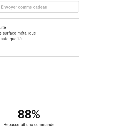
Envoyer comme cadeau
uite
e surface métallique
haute qualité
88
%
Repasserait une commande