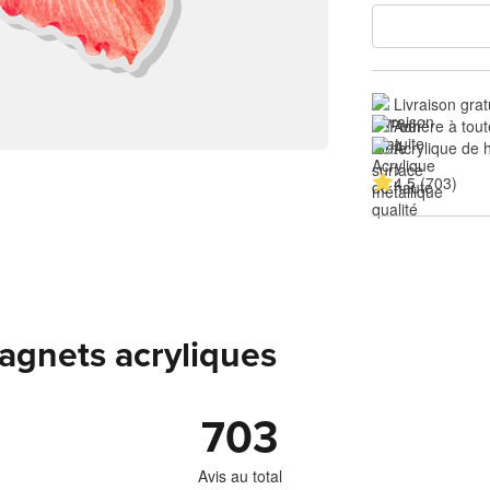
Livraison grat
Adhère à tout
Acrylique de 
4.5 (703)
magnets acryliques
703
Avis au total