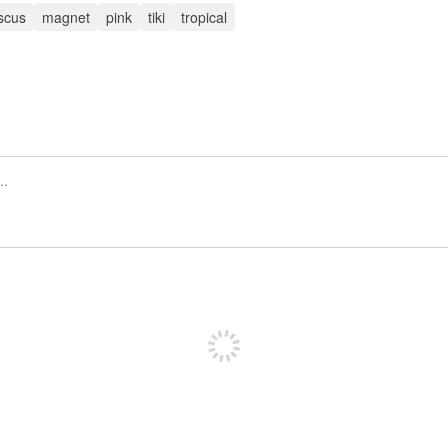
iscus
magnet
pink
tiki
tropical
Inscrivez-vous pour publier