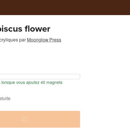
biscus flower
cryliques
par
Moonglow Press
lorsque vous ajoutez 40 magnets
atuite