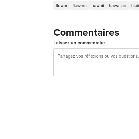
flower
flowers
hawaii
hawaiian
hib
Commentaires
Laissez un commentaire
240 caractères restants