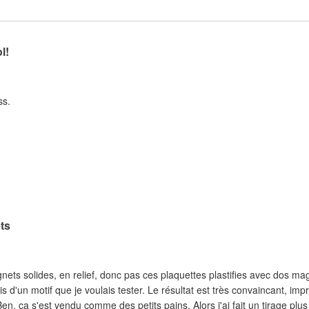
l!
ss.
ts
nets solides, en relief, donc pas ces plaquettes plastifies avec dos ma
s d'un motif que je voulais tester. Le résultat est très convaincant, imp
olide. Découpé à la forme. Ben, ça s'est vendu comme des petits pains. Alors j'ai fait un tirage pl